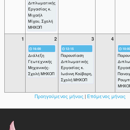
Διπλωματικής
Εργασίας κ.
Μιχαήλ
Μίχου, Σχολή
ΜΗΧΟΠ
1
2
3
4
16:00
12:15
10:0
Διάλεξη
Παρουσίαση
Παρου
Γεωτεχνικής
Διπλωματικής
Διπλω
Μηχανικής-
Εργασίας κ.
Εργασ
Σχολή ΜΗΧΟΠ
Ιωάννη Κούβαρη,
Παναγ
Σχολή ΜΗΧΟΠ
Ρουμπ
ΜΗΧΟ
Προηγούμενος μήνας
|
Επόμενος μήνας