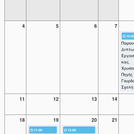
4
5
6
7
10:0
Παρου
Διπλω
Εργασ
κας.
Χρυσο
Πηγής
Γουρδ
Σχολή
11
12
13
14
18
19
20
21
11:00
12:00