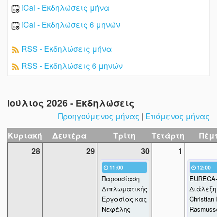
iCal - Εκδηλώσεις μήνα
iCal - Εκδηλώσεις 6 μηνών
RSS - Εκδηλώσεις μήνα
RSS - Εκδηλώσεις 6 μηνών
Ιούλιος 2026 - Εκδηλώσεις
Προηγούμενος μήνας
|
Επόμενος μήνας
Κυριακή
Δευτέρα
Τρίτη
Τετάρτη
Πέμ
28
29
30
1
11:00
12:00
Παρουσίαση
EURECA
Διπλωματικής
Διάλεξη
Εργασίας κας
Christian 
Νεφέλης
Rasmuss