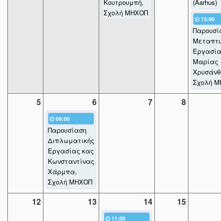
Κουτρουμπή,
(Aarhus)
Σχολή ΜΗΧΟΠ
13:00
Παρουσί
Μεταπτυ
Εργασία
Μαρίας
Χρυσάνθ
Σχολή 
5
6
7
8
09:00
Παρουσίαση
Διπλωματικής
Εργασίας κας
Κωνσταντίνας
Χάρμπα,
Σχολή ΜΗΧΟΠ
12
13
14
15
11:00