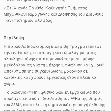
7.Στυλιανός Ξανθός, Καθηγητής Τμήματος
Μηχανικών Παραγωγής και Διοίκησης του Διεθνούς
Πανεπιστημίου Ελλάδος
Περίληψη
Η παρούσα διδακτορική διατριβή πραγματεύεται
την ανάπτυξη, εφαρμογή και αξιολόγηση μιας
ολοκληρωμένης επιστημονικά τεκμηριωμένης
μεθοδολογίας για τη μέτρηση, ανάλυση και χωρική
αποτύπωση της συγκέντρωσης ραδονίου σε
κατοικίες και χώρους εργασίας στον ελλαδικό
χώρο.
Το ραδόνιο (²²²Rn), φυσικό ραδιενεργό αέριο που
προέρχεται από τη διάσπαση του ²²⁶Ra της σειράς
του 238U, αποτελεί τη σημαντικότερη πηγή έκθεσης
του ανθρώπου σε φυσική ακτινοβολία και έναν από