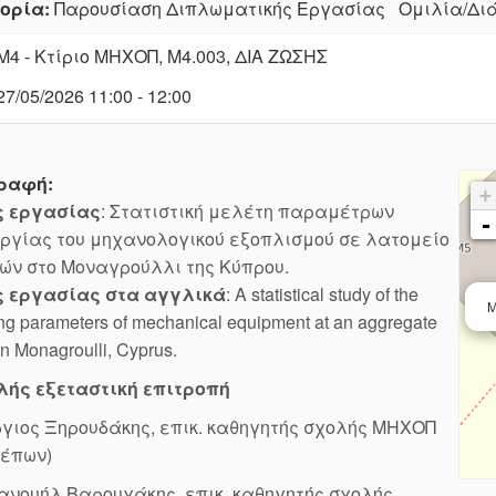
ορία:
Παρουσίαση Διπλωματικής Εργασίας Ομιλία/
Μ4 - Κτίριο ΜΗΧΟΠ, Μ4.003, ΔΙΑ ΖΩΣΗΣ
27/05/2026 11:00 - 12:00
ραφή:
+
ς εργασίας
: Στατιστική μελέτη παραμέτρων
-
ργίας του μηχανολογικού εξοπλισμού σε λατομείο
ών στο Μοναγρούλλι της Κύπρου.
ς εργασίας στα αγγλικά
: A statistical study of the
Μ
ng parameters of mechanical equipment at an aggregate
in Monagroulli, Cyprus.
λής εξεταστική επιτροπή
γιος Ξηρουδάκης, επικ. καθηγητής σχολής ΜΗΧΟΠ
λέπων)
ανουήλ Βαρουχάκης, επικ. καθηγητής σχολής