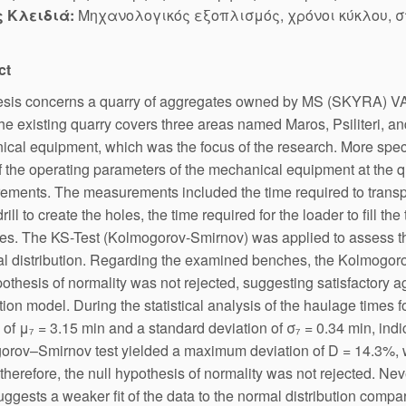
ς Κλειδιά:
Μηχανολογικός εξοπλισμός, χρόνοι κύκλου, 
ct
esis concerns a quarry of aggregates owned by MS (SKYRA) V
 the existing quarry covers three areas named Maros, Psiliteri
cal equipment, which was the focus of the research. More specifi
f the operating parameters of the mechanical equipment at the 
ments. The measurements included the time required to transport
drill to create the holes, the time required for the loader to fill t
s. The KS-Test (Kolmogorov-Smirnov) was applied to assess the c
l distribution. Regarding the examined benches, the Kolmogorov
pothesis of normality was not rejected, suggesting satisfactory
ution model. During the statistical analysis of the haulage time
of μ₇ = 3.15 min and a standard deviation of σ₇ = 0.34 min, indic
rov–Smirnov test yielded a maximum deviation of D = 14.3%, wh
therefore, the null hypothesis of normality was not rejected. Neve
ggests a weaker fit of the data to the normal distribution compa