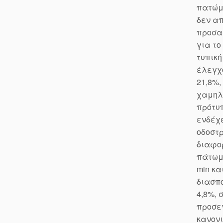
πατώμα
δεν απ
προσαρ
για το
τυπική
έλεγχο
21,8%,
χαμηλή
πρότυ
ενδέχε
οδοστρ
διαφορ
πάτωμα
min κα
διασπο
4,8%, 
προσεγ
κανονι