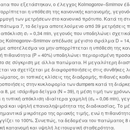
τα που εξετάστηκαν, ο έλεγχος Kolmogorov–Smirnov έδ
ορρίπτεται η υπόθεση της κανονικής κατανομής, γεγονό
μογή των μετρήσεων στο κανονικό πρότυπο. Κατά τη σ
 πάτωμα 7, το δείγμα αποτελούμενο από 39 μετρήσεις πα
 απόκλιση σ₇ = 0,34 min, γεγονός που υποδηλώνει σχετι
ς Kolmogorov–Smirnov απέδωσε μέγιστο σφάλμα D = 14,3
 με αποτέλεσμα να μην απορρίπτεται η υπόθεση της καν
 πιθανότητα (P = 40%) υποδηλώνει περιορισμένη προσα
πο σε σύγκριση με άλλα πατώματα. Η μεγαλύτερη διασ
ται να σχετίζεται με διαφοροποιήσεις στις συνθήκες λ
ώματος, οι τοπικές κλίσεις της διαδρομής, πιθανές καθ
οποιήσεις στην κυκλοφορία των dumpers κατά τη διάρκε
 8, με ισάριθμο δείγμα (N = 39), η μέση τιμή των χρόνω
ι η τυπική απόκλιση ιδιαίτερα χαμηλή (σ₈ = 0,06 min), γ
ρά και υψηλή επαναληψιμότητα της διαδικασίας. Το μέγ
σημαντικά μικρότερο της οριακής τιμής, ενώ η πιθανότη
γίζει το 100%. Συνεπώς, τα δεδομένα του πατώματος 8
κή κατανομή και υψηλή λειτουργική σταθερότητα.