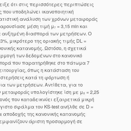
ειξε ότι στις περισσότερες περιπτώσεις
ς που υποδηλώνει ικανοποιητική
τατιστική ανάλυση των χρόνων μεταφοράς
ρουσίασε μέση τιμή μ₇ = 3,15 min και
κά αυξημένη διασπορά των μετρήσεων. Ο
%, μικρότερο της οριακής τιμής DL =
ονικής κατανομής. Ωστόσο, η σχετικά
ρμογή των δεδομένων στο κανονικό
πορά που παρατηρήθηκε στο πάτωμα 7
ειτουργίας, όπως η κατάσταση του
υστερήσεις κατά τη φόρτωση ή
ια των μετρήσεων. Αντίθετα, για το
ν μεταφοράς υπολογίστηκε ίση με μ₈ = 2,25
εγονός που καταδεικνύει εξαιρετικά μικρή
ιστο σφάλμα του KS-test ανήλθε σε D =
τα αποδοχής της κανονικής κατανομής
 εμφανίζουν άριστη προσαρμογή σε