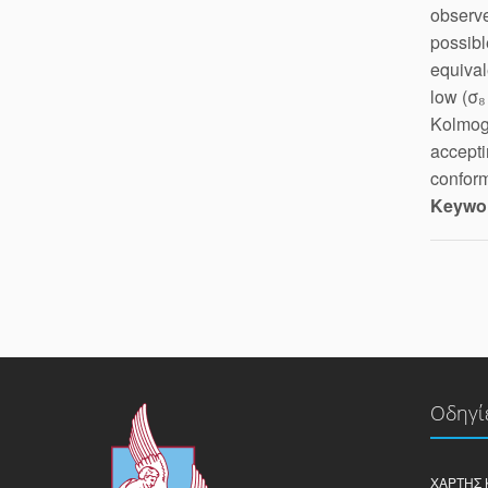
observe
possibl
equival
low (σ₈
Kolmogo
accepti
conform
Keywo
Οδηγί
ΧΆΡΤΗΣ 