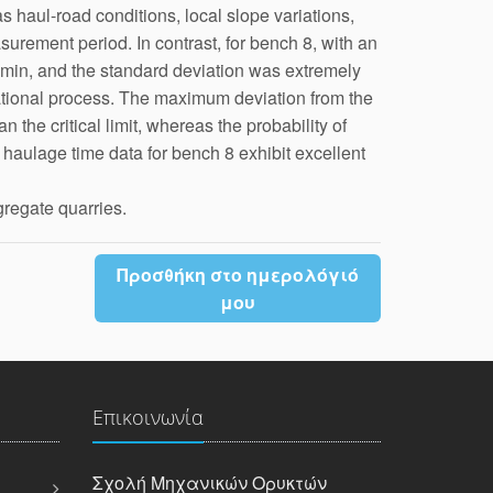
 haul-road conditions, local slope variations,
surement period. In contrast, for bench 8, with an
 min, and the standard deviation was extremely
rational process. The maximum deviation from the
the critical limit, whereas the probability of
haulage time data for bench 8 exhibit excellent
gregate quarries.
Προσθήκη στο ημερολόγιό
μου
Επικοινωνία
Σχολή Μηχανικών Oρυκτών