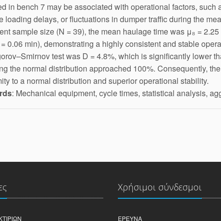
d in bench 7 may be associated with operational factors, such as
e loading delays, or fluctuations in dumper traffic during the mea
ent sample size (N = 39), the mean haulage time was μ₈ = 2.25
 = 0.06 min), demonstrating a highly consistent and stable ope
rov–Smirnov test was D = 4.8%, which is significantly lower than 
ng the normal distribution approached 100%. Consequently, the 
ity to a normal distribution and superior operational stability.
rds
: Mechanical equipment, cycle times, statistical analysis, ag
ες
Χρήσιμοι σύνδεσμοι
ΚΤΙΡΊΩΝ
ΈΡΕΥΝΑ