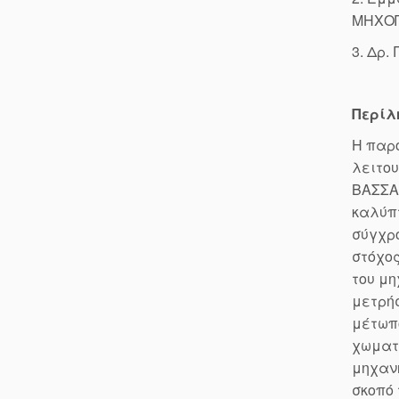
ΜΗΧΟ
3. Δρ.
Περίλ
Η παρ
λειτου
ΒΑΣΣΑΣ
καλύπτ
σύγχρο
στόχος
του μη
μετρήσ
μέτωπο
χωματ
μηχανη
σκοπό 