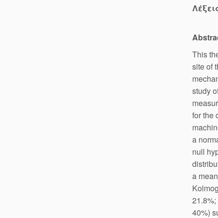
Λέξει
Abstra
This th
site of
mechani
study o
measure
for the 
machine
a norma
null hy
distrib
a mean 
Kolmogo
21.8%; 
40%) su