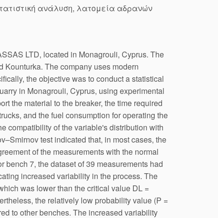
στατιστική ανάλυση, λατομεία αδρανών
ASSAS LTD, located in Monagrouli, Cyprus. The
, and Kounturka. The company uses modern
cally, the objective was to conduct a statistical
quarry in Monagrouli, Cyprus, using experimental
 the material to the breaker, the time required
he trucks, and the fuel consumption for operating the
ompatibility of the variable's distribution with
–Smirnov test indicated that, in most cases, the
 agreement of the measurements with the normal
s for bench 7, the dataset of 39 measurements had
ating increased variability in the process. The
ich was lower than the critical value DL =
rtheless, the relatively low probability value (P =
red to other benches. The increased variability