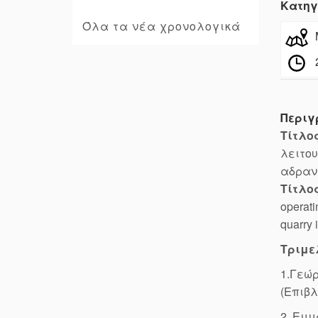
Κατηγ
Όλα τα νέα χρονολογικά
Περιγ
Τίτλο
λειτου
αδραν
Τίτλο
operati
quarry 
Τριμε
1.Γεώρ
(Επιβ
2. Εμμ