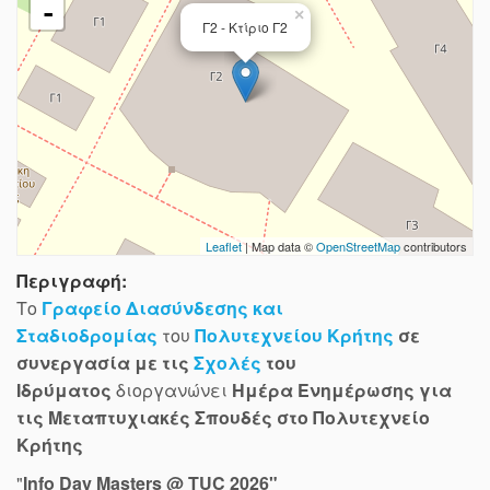
-
×
Γ2 - Κτίριο Γ2
Leaflet
| Map data ©
OpenStreetMap
contributors
Περιγραφή:
Το
Γραφείο Διασύνδεσης και
Σταδιοδρομίας
του
Πολυτεχνείου Κρήτης
σε
συνεργασία με τις
Σχολές
του
Ιδρύματος
διοργανώνει
Ημέρα Ενημέρωσης για
τις Μεταπτυχιακές Σπουδές στο Πολυτεχνείο
Κρήτης
"
Info Day Masters @ TUC 2026"