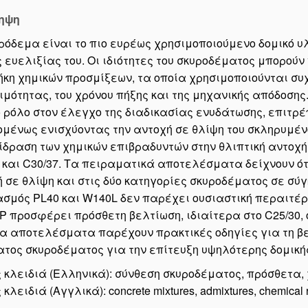
ηψη
ρόδεμα είναι το πιο ευρέως χρησιμοποιούμενο δομικό υ
ς ευελιξίας του. Οι ιδιότητες του σκυροδέματος μπορού
κη χημικών προσμίξεων, τα οποία χρησιμοποιούνται συχ
μότητας, του χρόνου πήξης και της μηχανικής απόδοσης
 ρόλο στον έλεγχο της διαδικασίας ενυδάτωσης, επιτρ
μένως ενισχύοντας την αντοχή σε θλίψη του σκληρυμέν
ίδραση των χημικών επιβραδυντών στην θλιπτική αντοχή
 και C30/37. Τα πειραματικά αποτελέσματα δείχνουν ότ
 σε θλίψη και στις δύο κατηγορίες σκυροδέματος σε σύ
σμός PL40 και W140L δεν παρέχει ουσιαστική περαιτέρ
 προσφέρει πρόσθετη βελτίωση, ιδιαίτερα στο C25/30, 
α αποτελέσματα παρέχουν πρακτικές οδηγίες για τη βε
τος σκυροδέματος για την επίτευξη υψηλότερης δομική
 κλειδιά (Ελληνικά): σύνθεση σκυροδέματος, πρόσθετα, 
κλειδιά (Αγγλικά): concrete mixtures, admixtures, chemical r