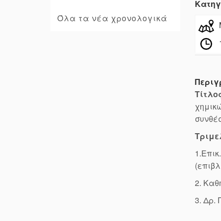
Κατηγ
Όλα τα νέα χρονολογικά
Περιγ
Τίτλο
χημικώ
συνθέσ
Τριμε
1.Επικ
(επιβ
2. Κα
3. Δρ.