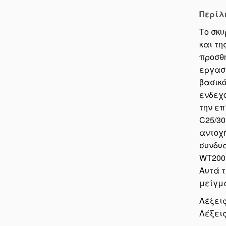
Περίλ
Το σκυ
και τη
προσθή
εργασι
βασικό
ενδεχο
την επ
C25/30
αντοχή
συνδυα
WT200P
Αυτά τ
μείγμα
Λέξεις
Λέξεις 