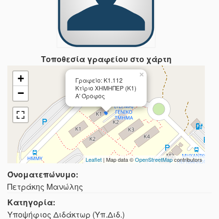
Τοποθεσία γραφείου στο χάρτη
×
+
Γραφείο: Κ1.112
Κτίριο ΧΗΜΗΠΕΡ (Κ1)
−
Α' Όροφος
Leaflet
| Map data ©
OpenStreetMap
contributors
Όνοματεπώνυμο:
Πετράκης Μανώλης
Κατηγορία:
Υποψήφιος Διδάκτωρ (Υπ.Διδ.)