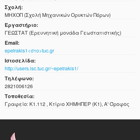
Σχολή:
ΜΗΧΟΠ (Σχολή Μηχανικών Ορυκτών Πόρων)
Εργαστήριο:
ΓΕΩΣΤΑΤ (Ερευνητική μονάδα Γεωστατιστικής)
Email:
epetrakis1<στο>tuc.gr
Ιστοσελίδα:
http://users.isc.tuc.gr/~epetrakis1/
Τηλέφωνο:
282100
6126
Τοποθεσία:
Γραφείο: Κ1.112 , Κτίριο ΧΗΜΗΠΕΡ (Κ1), Α' Όροφος