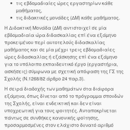
τις εβδοµαδιαίες ώρες εργαστηρίων κάθε
µαθήµατος,
τις διδακτικές µονάδες (ΔΜ) κάθε µαθήµατος.
Η Διδακτική Μονάδα (ΔΜ) αντιστοιχεί σε µία
εβδοµαδιαία ώρα διδασκαλίας επί ένα εξάµηνο
προκειµένου περί αυτοτελούς διδασκαλίας
µαθήµατος και σε µία µέχρι τρεις εβδοµαδιαίες
ώρες διδασκαλίας ή εξάσκησης επί ένα εξάµηνο
για το υπόλοιπο εκπαιδευτικό έργο (εργαστήρια,
ασκήσεις) σύµφωνα µε σχετική απόφαση της ΓΣ της
Σχολής (Ν.1268/82 άρθρο 24 παρ.3).
Η σειρά διαδοχής των µαθηµάτων στα διάφορα
εξάµηνα, όπως δίνεται από το πρόγραµµα σπουδών
της Σχολής, είναι ενδεικτική και δεν είναι
υποχρεωτική για τους φοιτητές. Ανταποκρίνεται
πάντως σε συνθήκες κανονικής φοίτησης,
προσαρµοσµένες στον ελάχιστο δυνατό αριθµό