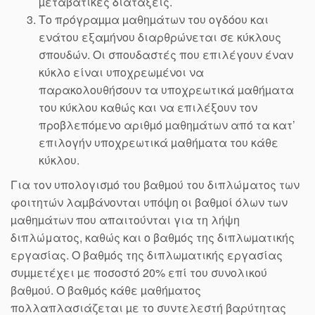
µεταβατικές διατάξεις.
Το πρόγραµµα µαθηµάτων του ογδόου και
ενάτου εξαµήνου διαρθρώνεται σε κύκλους
σπουδών. Οι σπουδαστές που επιλέγουν έναν
κύκλο είναι υποχρεωµένοι να
παρακολουθήσουν τα υποχρεωτικά µαθήµατα
του κύκλου καθώς και να επιλέξουν τον
προβλεπόµενο αριθµό µαθηµάτων από τα κατ’
επιλογήν υποχρεωτικά µαθήµατα του κάθε
κύκλου.
Για τον υπολογισµό του βαθµού του διπλώματος των
φοιτητών λαµβάνονται υπόψη οι βαθµοί όλων των
µαθηµάτων που απαιτούνται για τη λήψη
διπλώματος, καθώς και ο βαθµός της διπλωµατικής
εργασίας. Ο βαθµός της διπλωµατικής εργασίας
συµµετέχει µε ποσοστό 20% επί του συνολικού
βαθµού. Ο βαθµός κάθε µαθήµατος
πολλαπλασιάζεται µε το συντελεστή βαρύτητας