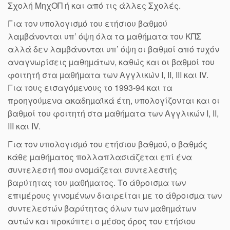
Σχολή ΜηχΟΠ ή και από τις άλλες Σχολές.
Για τον υπολογισµό του ετήσιου βαθµού
λαµβάνονται υπ’ όψη όλα τα µαθήµατα του ΚΠΣ
αλλά δεν λαµβάνονται υπ’ όψη οι βαθµοί από τυχόν
αναγνωρίσεις µαθηµάτων, καθώς και οι βαθµοί του
φοιτητή στα µαθήµατα των Αγγλικών I, II, III και IV.
Για τους εισαγόµενους το 1993-94 και τα
προηγούµενα ακαδηµαϊκά έτη, υπολογίζονται και οι
βαθµοί του φοιτητή στα µαθήµατα των Αγγλικών I, II,
III και IV.
Για τον υπολογισµό του ετήσιου βαθµού, ο βαθµός
κάθε µαθήµατος πολλαπλασιάζεται επί ένα
συντελεστή που ονοµάζεται συντελεστής
βαρύτητας του µαθήµατος. Το άθροισµα των
επιµέρους γινοµένων διαιρείται µε το άθροισµα των
συντελεστών βαρύτητας όλων των µαθηµάτων
αυτών και προκύπτει ο µέσος όρος του ετήσιου