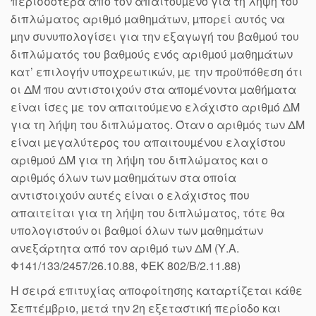
περισσότερα από τον απαιτούµενο για τη λήψη του
διπλώματος αριθµό µαθηµάτων, µπορεί αυτός να
µην συνυπολογίσει για την εξαγωγή του βαθµού του
διπλώματός του βαθµούς ενός αριθµού µαθηµάτων
κατ’ επιλογήν υποχρεωτικών, µε την προϋπόθεση ότι
οι ΔΜ που αντιστοιχούν στα αποµένοντα µαθήµατα
είναι ίσες µε τον απαιτούµενο ελάχιστο αριθµό ΔΜ
για τη λήψη του διπλώματος. Όταν ο αριθµός των ΔΜ
είναι µεγαλύτερος του απαιτουµένου ελαχίστου
αριθµού ΔΜ για τη λήψη του διπλώματος και ο
αριθµός όλων των µαθηµάτων στα οποία
αντιστοιχούν αυτές είναι ο ελάχιστος που
απαιτείται για τη λήψη του διπλώματος, τότε θα
υπολογιστούν οι βαθµοί όλων των µαθηµάτων
ανεξάρτητα από τον αριθµό των ΔΜ (Υ.Α.
Φ141/133/2457/26.10.88, ΦΕΚ 802/Β/2.11.88)
Η σειρά επιτυχίας αποφοίτησης καταρτίζεται κάθε
Σεπτέµβριο, µετά την 2η εξεταστική περίοδο και