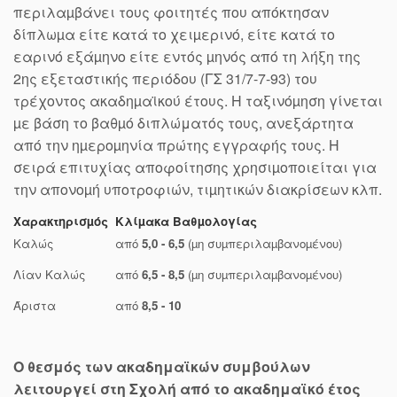
περιλαµβάνει τους φοιτητές που απόκτησαν
δίπλωµα είτε κατά το χειµερινό, είτε κατά το
εαρινό εξάµηνο είτε εντός µηνός από τη λήξη της
2ης εξεταστικής περιόδου (ΓΣ 31/7-7-93) του
τρέχοντος ακαδηµαϊκού έτους. Η ταξινόµηση γίνεται
µε βάση το βαθµό διπλώματός τους, ανεξάρτητα
από την ηµεροµηνία πρώτης εγγραφής τους. Η
σειρά επιτυχίας αποφοίτησης χρησιµοποιείται για
την απονοµή υποτροφιών, τιµητικών διακρίσεων κλπ.
Χαρακτηρισµός
Κλίµακα Βαθµολογίας
Καλώς
από
5,0 - 6,5
(µη συµπεριλαµβανοµένου)
Λίαν Καλώς
από
6,5 - 8,5
(µη συµπεριλαµβανοµένου)
Άριστα
από
8,5 - 10
Ο θεσμός των ακαδημαϊκών συμβούλων
λειτουργεί στη Σχολή από το ακαδημαϊκό έτος