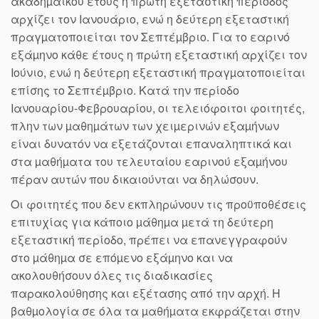
ακαδηµαϊκού έτους η πρώτη εξεταστική περίοδος
αρχίζει τον Ιανουάριο, ενώ η δεύτερη εξεταστική
πραγµατοποιείται τον Σεπτέµβριο. Για το εαρινό
εξάµηνο κάθε έτους η πρώτη εξεταστική αρχίζει τον
Ιούνιο, ενώ η δεύτερη εξεταστική πραγµατοποιείται
επίσης το Σεπτέµβριο. Κατά την περίοδο
Ιανουαρίου-Φεβρουαρίου, οι τελειόφοιτοι φοιτητές,
πλην των µαθηµάτων των χειµερινών εξαµήνων
είναι δυνατόν να εξετάζονται επαναληπτικά και
στα µαθήµατα του τελευταίου εαρινού εξαµήνου
πέραν αυτών που δικαιούνται να δηλώσουν.
Οι φοιτητές που δεν εκπληρώνουν τις προϋποθέσεις
επιτυχίας για κάποιο µάθηµα µετά τη δεύτερη
εξεταστική περίοδο, πρέπει να επανεγγραφούν
στο µάθηµα σε επόµενο εξάµηνο και να
ακολουθήσουν όλες τις διαδικασίες
παρακολούθησης και εξέτασης από την αρχή. Η
βαθµολογία σε όλα τα µαθήµατα εκφράζεται στην