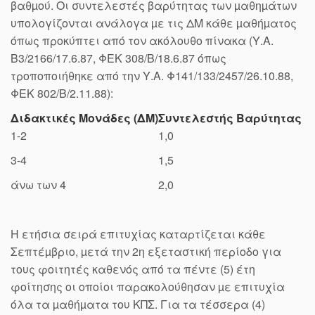
βαθµού. Οι συντελεστές βαρύτητας των µαθηµάτων
υπολογίζονται ανάλογα µε τις ΔΜ κάθε µαθήµατος
όπως προκύπτει από τον ακόλουθο πίνακα (Υ.Α.
Β3/2166/17.6.87, ΦΕΚ 308/Β/18.6.87 όπως
τροποποιήθηκε από την Υ.Α. Φ141/133/2457/26.10.88,
ΦΕΚ 802/Β/2.11.88):
Διδακτικές Μονάδες (ΔΜ)
Συντελεστής Βαρύτητας
1-2
1,0
3-4
1,5
άνω των 4
2,0
Η ετήσια σειρά επιτυχίας καταρτίζεται κάθε
Σεπτέµβριο, µετά την 2η εξεταστική περίοδο για
τους φοιτητές καθενός από τα πέντε (5) έτη
φοίτησης οι οποίοι παρακολούθησαν µε επιτυχία
όλα τα µαθήµατα του ΚΠΣ. Για τα τέσσερα (4)