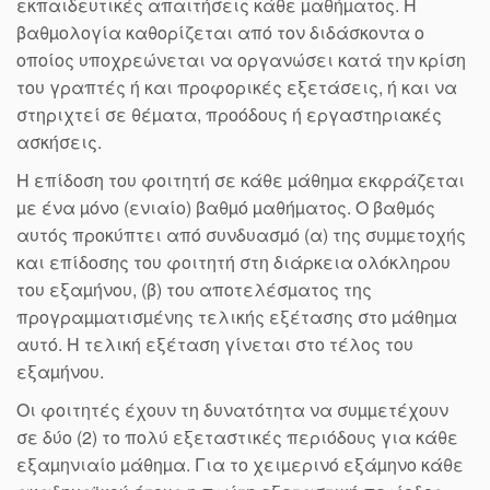
εκπαιδευτικές απαιτήσεις κάθε µαθήµατος. Η
βαθµολογία καθορίζεται από τον διδάσκοντα ο
οποίος υποχρεώνεται να οργανώσει κατά την κρίση
του γραπτές ή και προφορικές εξετάσεις, ή και να
στηριχτεί σε θέµατα, προόδους ή εργαστηριακές
ασκήσεις.
Η επίδοση του φοιτητή σε κάθε µάθηµα εκφράζεται
µε ένα µόνο (ενιαίο) βαθµό µαθήµατος. Ο βαθµός
αυτός προκύπτει από συνδυασµό (α) της συµµετοχής
και επίδοσης του φοιτητή στη διάρκεια ολόκληρου
του εξαµήνου, (β) του αποτελέσµατος της
προγραµµατισµένης τελικής εξέτασης στο µάθηµα
αυτό. Η τελική εξέταση γίνεται στο τέλος του
εξαµήνου.
Οι φοιτητές έχουν τη δυνατότητα να συµµετέχουν
σε δύο (2) το πολύ εξεταστικές περιόδους για κάθε
εξαµηνιαίο µάθηµα. Για το χειµερινό εξάµηνο κάθε