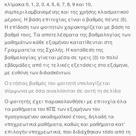
κλίµακα 0, 1, 2, 3, 4, 5, 6, 7, 8, 9 και 10,
συµπεριλαµβανοµένης και της χρήσης κλασµατικού
µέρους. Η βάση επιτυχίας είναι ο βαθµός πέντε (5).
Η επίδοση των φοιτητών χαρακτηρίζεται µε βάση το
βαθµό τους. Τα αποτελέσµατα της βαθµολογίας των
µαθηµάτων κάθε εξαµήνου κατατίθενται στη
Γραμματεία της Σχολής. Η κατάθεση της
βαθµολογίας γίνεται µέσα σε τρεις (3) το πολύ
εβδοµάδες από τις τελικές εξετάσεις στο εξάµηνο,
µε ευθύνη των διδασκόντων.
Ο ετήσιος βαθµός του φοιτητή υπολογίζεται
σύµφωνα µε όσα αναλύονται σε αυτή τη σελίδα
Ο φοιτητής έχει παρακολουθήσει µε επιτυχία όλα
τα µαθήµατα του ΚΠΣ των εξαµήνων του
προηγουµένου ακαδηµαϊκού έτους, δηλαδή τα
υποχρεωτικά µαθήµατα, καθώς και µαθήµατα κατ’
επιλογήν υποχρεωτικά, που διδάχθηκαν τόσο από τη