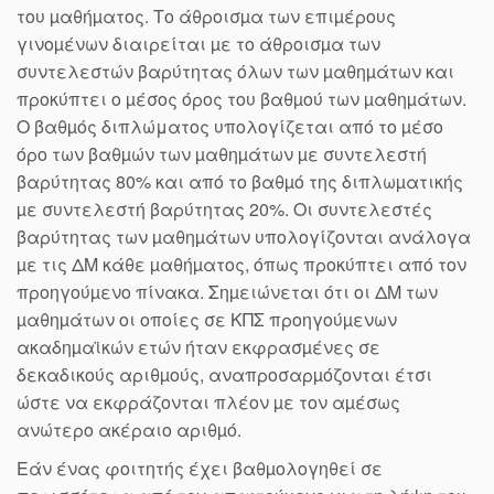
του µαθήµατος. Το άθροισµα των επιµέρους
γινοµένων διαιρείται µε το άθροισµα των
συντελεστών βαρύτητας όλων των µαθηµάτων και
προκύπτει ο µέσος όρος του βαθµού των µαθηµάτων.
Ο βαθµός διπλώματος υπολογίζεται από το µέσο
όρο των βαθµών των µαθηµάτων µε συντελεστή
βαρύτητας 80% και από το βαθµό της διπλωµατικής
µε συντελεστή βαρύτητας 20%. Οι συντελεστές
βαρύτητας των µαθηµάτων υπολογίζονται ανάλογα
µε τις ΔΜ κάθε µαθήµατος, όπως προκύπτει από τον
προηγούµενο πίνακα. Σηµειώνεται ότι οι ΔΜ των
µαθηµάτων οι οποίες σε ΚΠΣ προηγούµενων
ακαδηµαϊκών ετών ήταν εκφρασµένες σε
δεκαδικούς αριθµούς, αναπροσαρµόζονται έτσι
ώστε να εκφράζονται πλέον µε τον αµέσως
ανώτερο ακέραιο αριθµό.
Εάν ένας φοιτητής έχει βαθµολογηθεί σε