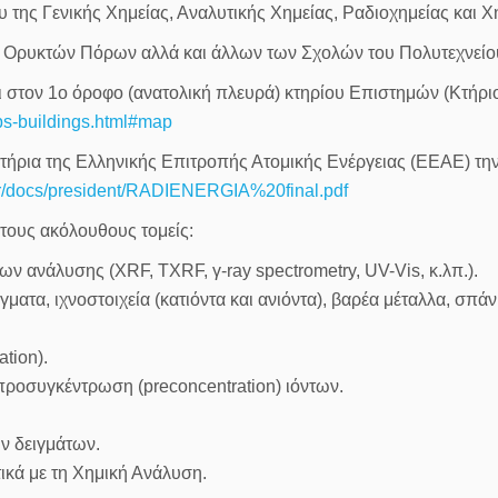
ου της Γενικής Χημείας, Αναλυτικής Χημείας, Ραδιοχημείας και 
ν Ορυκτών Πόρων αλλά και άλλων των Σχολών του Πολυτεχνείο
αι στον 1ο όροφο (ανατολική πλευρά) κτηρίου Επιστημών (Κτήρι
ps-buildings.html#map
ήρια της Ελληνικής Επιτροπής Ατομικής Ενέργειας (ΕΕΑΕ) την
.gr/docs/president/RADIENERGIA%20final.pdf
στους ακόλουθους τομείς:
 ανάλυσης (XRF, TXRF, γ-ray spectrometry, UV-Vis, κ.λπ.).
ματα, ιχνοστοιχεία (κατιόντα και ανιόντα), βαρέα μέταλλα, σπά
tion).
προσυγκέντρωση (preconcentration) ιόντων.
ν δειγμάτων.
κά με τη Χημική Ανάλυση.