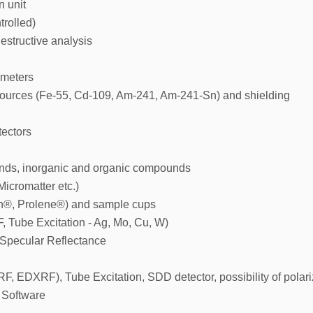
n unit
rolled)
estructive analysis
imeters
ources (Fe-55, Cd-109, Am-241, Am-241-Sn) and shielding
ectors
nds, inorganic and organic compounds
icromatter etc.)
on®, Prolene®) and sample cups
, Tube Excitation - Ag, Mo, Cu, W)
 Specular Reflectance
F, EDXRF), Tube Excitation, SDD detector, possibility of polari
 Software