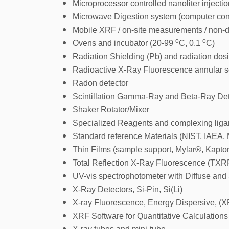
Microprocessor controlled nanoliter injectio
Microwave Digestion system (computer cont
Mobile XRF / on-site measurements / non-d
ο
ο
Ovens and incubator (20-99
C, 0.1
C)
Radiation Shielding (Pb) and radiation dos
Radioactive X-Ray Fluorescence annular s
Radon detector
Scintillation Gamma-Ray and Beta-Ray Det
Shaker Rotator/Mixer
Specialized Reagents and complexing liga
Standard reference Materials (NIST, IAEA, M
Thin Films (sample support, Mylar®, Kapt
Total Reflection X-Ray Fluorescence (TXRF
UV-vis spectrophotometer with Diffuse and
X-Ray Detectors, Si-Pin, Si(Li)
X-ray Fluorescence, Energy Dispersive, (XR
XRF Software for Quantitative Calculations