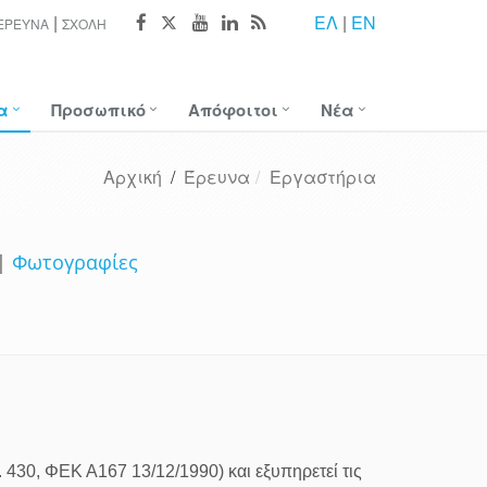
ΕΛ
|
EN
ΈΡΕΥΝΑ
ΣΧΟΛΉ
α
Προσωπικό
Απόφοιτοι
Νέα
Αρχική
/
Έρευνα
Εργαστήρια
|
Φωτογραφίες
 430, ΦΕΚ Α167 13/12/1990) και εξυπηρετεί τις