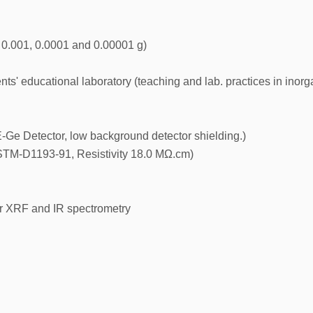
y 0.001, 0.0001 and 0.00001 g)
s' educational laboratory (teaching and lab. practices in inorg
Ge Detector, low background detector shielding.)
-ASTM-D1193-91, Resistivity 18.0 MΩ.cm)
for XRF and IR spectrometry