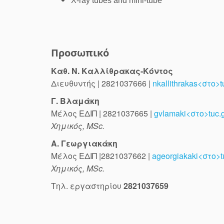
X-ray tubes and mini-tube
Προσωπικό
Καθ. Ν. Καλλίθρακας-Κόντος
Διευθυντής | 2821037666 |
nkallithrakas<στο>t
Γ. Βλαμάκη
Μέλος ΕΔΙΠ | 2821037665 |
gvlamaki<στο>tuc.
Χημικός, MSc.
Α. Γεωργιακάκη
Μέλος ΕΔΙΠ |2821037662 |
ageorgiakaki<στο>t
Χημικός, MSc.
Τηλ. εργαστηρίου
2821037659