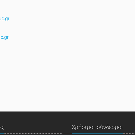
c.gr
uc.gr
r
ες
Χρήσιμοι σύνδεσμοι