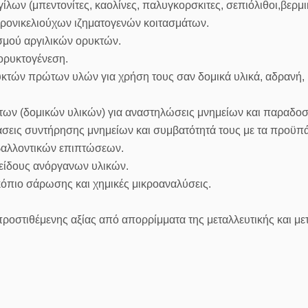
ων (μπεντονίτες, καολίνες, παλυγκορσκιτες, σεπιόλιθοι,βερμικ
ηρονικελιούχων ιζηματογενών κοιτασμάτων.
μού αργιλικών ορυκτών.
ορυκτογένεση.
υκτών πρώτων υλών για χρήση τους σαν δομικά υλικά, αδρανή,
ν (δομικών υλικών) για αναστηλώσεις μνημείων και παραδοσι
σεις συντήρησης μνημείων και συμβατότητά τους με τα προϋπά
βαλλοντικών επιπτώσεων.
 είδους ανόργανων υλικών.
κόπιο σάρωσης και χημικές μικροαναλύσεις.
οστιθέμενης αξίας από απορρίμματα της μεταλλευτικής και με