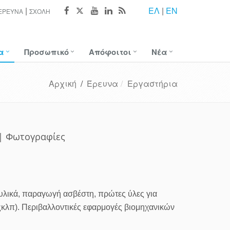
ΕΛ
|
EN
ΈΡΕΥΝΑ
ΣΧΟΛΉ
α
Προσωπικό
Απόφοιτοι
Νέα
Αρχική
/
Έρευνα
Εργαστήρια
 | Φωτογραφίες
υλικά, παραγωγή ασβέστη, πρώτες ύλες για
τηςκλπ). Περιβαλλοντικές εφαρμογές βιομηχανικών