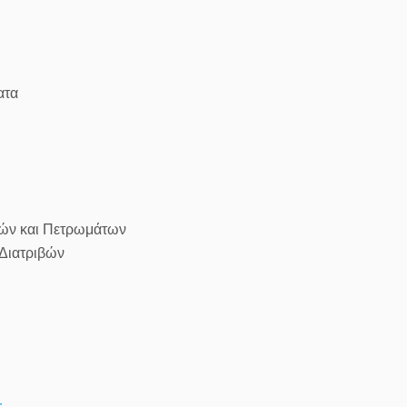
ατα
τών και Πετρωμάτων
Διατριβών
r