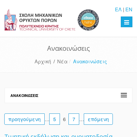
ΕΛ
|
EN
Toggl
navig
Ανακοινώσεις
Αρχική
/
Νέα
Ανακοινώσεις
ΑΝΑΚΟΙΝΏΣΕΙΣ
προηγούμενη
…
5
6
7
…
επόμενη
Τιμητική εκδήλωση και ονοματοδοσία