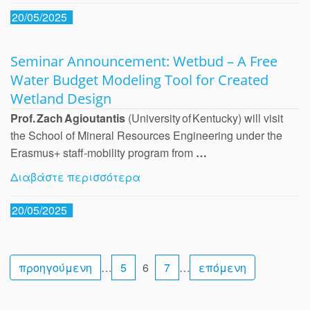
20/05/2025
Seminar Announcement: Wetbud – A Free
Water Budget Modeling Tool for Created
Wetland Design
Prof. Zach Agioutantis
(University of Kentucky) will visit
the School of Mineral Resources Engineering under the
Erasmus+ staff‑mobility program from
…
Διαβάστε περισσότερα
20/05/2025
προηγούμενη
…
5
6
7
…
επόμενη