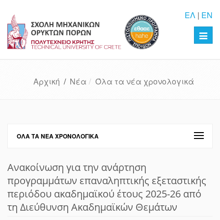
ΕΛ
|
EN
Toggl
navig
Αρχική
/
Νέα
Όλα τα νέα χρονολογικά
ΌΛΑ ΤΑ ΝΈΑ ΧΡΟΝΟΛΟΓΙΚΆ
Ανακοίνωση για την ανάρτηση
προγραμμάτων επαναληπτικής εξεταστικής
περιόδου ακαδημαϊκού έτους 2025-26 από
τη Διεύθυνση Ακαδημαϊκών Θεμάτων