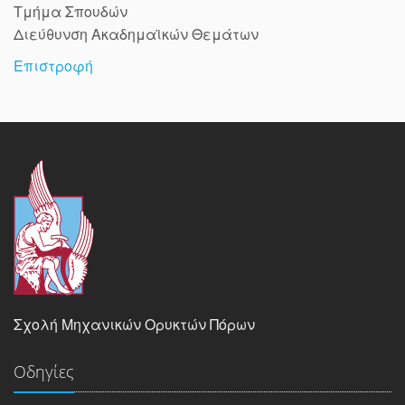
Τμήμα Σπουδών
Διεύθυνση Ακαδημαϊκών Θεμάτων
Επιστροφή
Σχολή Μηχανικών Ορυκτών Πόρων
Οδηγίες