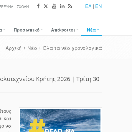
ΕΛ
|
EN
ΈΡΕΥΝΑ
ΣΧΟΛΉ
α
Προσωπικό
Απόφοιτοι
Νέα
Αρχική
/
Νέα
Όλα τα νέα χρονολογικά
ολυτεχνείου Κρήτης 2026 | Τρίτη 30
τους
6
και
χο να