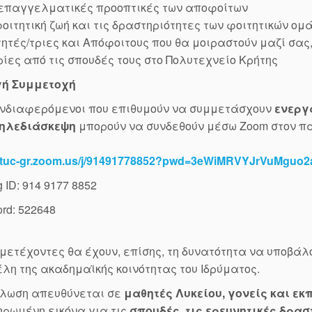
 επαγγελματικές προοπτικές των αποφοίτων
φοιτητική ζωή και τις δραστηριότητες των φοιτητικών ομ
τητές/τριες και Απόφοιτους που θα μοιραστούν μαζί σας
ίες από τις σπουδές τους στο Πολυτεχνείο Κρήτης
ή Συμμετοχή
 ενδιαφερόμενοι που επιθυμούν να συμμετάσχουν
ενεργ
τηλεδιάσκεψη
μπορούν να συνδεθούν μέσω Zoom στον π
//tuc-gr.zoom.us/j/91491778852?pwd=3eWiMRVYJrVuMguo2
g ID: 914 9177 8852
rd: 522648
μετέχοντες θα έχουν, επίσης, τη δυνατότητα να υποβάλ
λη της ακαδημαϊκής κοινότητας του Ιδρύματος.
ήλωση απευθύνεται σε
μαθητές Λυκείου, γονείς και εκ
ρωμένη εικόνα για τις
σπουδές, τις ερευνητικές δρασ