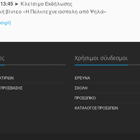
 13:45
► Κλείσιμο Εκδήλωσης
λή βίντεο «Η Πολυτεχνειούπολη από Ψηλά»
ροφή
ες
Χρήσιμοι σύνδεσμοι
ΚΤΙΡΊΩΝ
ΈΡΕΥΝΑ
 ΠΡΌΣΒΑΣΗΣ
ΣΧΟΛΉ
ΠΡΟΣΩΠΙΚΌ
ΚΑΤΆΛΟΓΟΣ ΠΡΟΣΏΠΩΝ