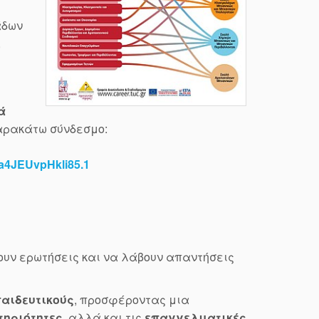
άδων
,
ά
αρακάτω σύνδεσμο:
a4JEUvpHkli85.1
ουν ερωτήσεις και να λάβουν απαντήσεις
παιδευτικούς
, προσφέροντας μια
τηριότητες
, αλλά και τις
επαγγελματικές