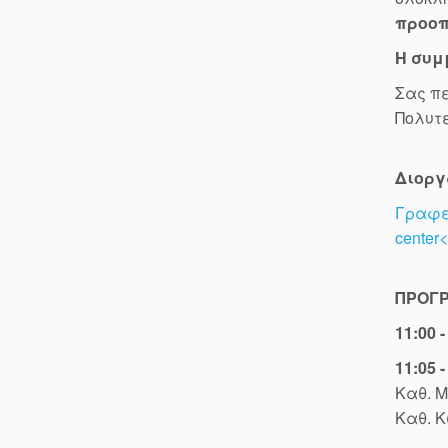
προοπ
Η συμ
Σας πε
Πολυτε
Διοργ
Γραφεί
center<
ΠΡΟΓ
11:00 -
11:05 -
Καθ. Μ
Καθ. Κ