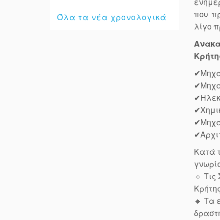
ενημε
που π
Όλα τα νέα χρονολογικά
λίγο π
Ανακα
Κρήτη
✔Μηχα
✔Μηχα
✔Ηλεκ
✔Χημι
✔Μηχα
✔Αρχι
Κατά τ
γνωρίσ
🔹 Τις
Κρήτη
🔹 Τα 
δραστ