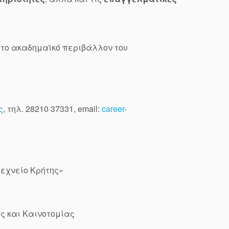
ι το ακαδημαϊκό περιβάλλον του
ς
, τηλ
.
28210 37331, email:
career-
τεχνείο Κρήτης»
ς και Καινοτομίας