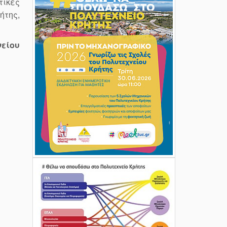
τικές
ήτης,
είου