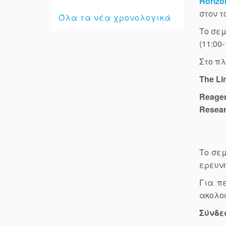
Horiz
στον τ
Όλα τα νέα χρονολογικά
Το σεμ
(11:00-
Στο πλ
The Li
Reagen
Resear
Tο σεμ
ερευνη
Για π
ακολο
Σύνδε