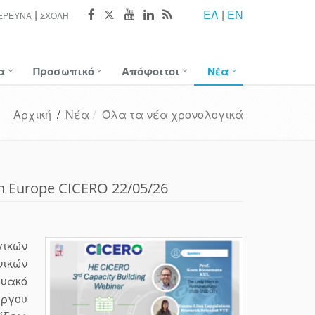
ΕΛ
|
EN
ΈΡΕΥΝΑ
ΣΧΟΛΉ
α
Προσωπικό
Απόφοιτοι
Νέα
Αρχική
/
Νέα
Όλα τα νέα χρονολογικά
n Europe CICERO 22/05/26
γικών
ικών
τυακό
ργου