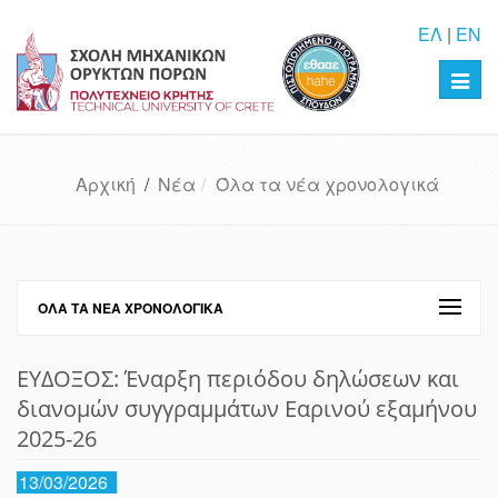
ΕΛ
|
EN
Toggl
navig
Αρχική
/
Νέα
Όλα τα νέα χρονολογικά
ΌΛΑ ΤΑ ΝΈΑ ΧΡΟΝΟΛΟΓΙΚΆ
ΕΥΔΟΞΟΣ: Έναρξη περιόδου δηλώσεων και
διανομών συγγραμμάτων Εαρινού εξαμήνου
2025-26
13/03/2026