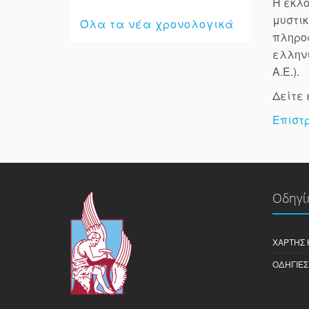
Η εκλο
μυστικ
Όλα τα νέα χρονολογικά
πληρο
ελληνι
Α.Ε.).
Δείτε 
Επιστ
Οδηγί
ΧΆΡΤΗΣ 
ΟΔΗΓΊΕΣ