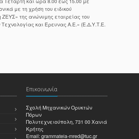
α Τετάρτη και ώρα 8.00 έως 15.00 με
νικά με τη χρήση του ειδικού
 ΖΕΥΣ» της ανώνυμης εταιρείας του
Τεχνολογίας και Έρευνας Α.Ε.» (Ε.Δ.Υ.Τ.Ε.
Επικοινωνία
Σχολή Μηχανικών Oρυκτών
Πόρων
Πολυτεχνειούπολη, 731 00 Χανιά
Κρήτης
Email: grammateia-mred@tuc.gr