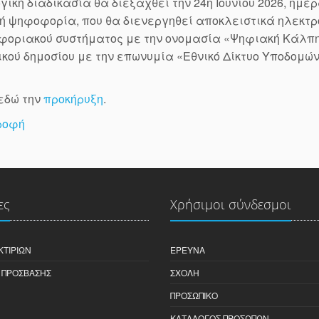
γική διαδικασία θα διεξαχθεί την 24η Ιουνίου 2026, ημέρ
ή ψηφοφορία, που θα διενεργηθεί αποκλειστικά ηλεκτρο
φοριακού συστήματος με την ονομασία «Ψηφιακή Κάλπη
κού δημοσίου με την επωνυμία «Εθνικό Δίκτυο Υποδομών 
εδώ την
προκήρυξη
.
ροφή
ες
Χρήσιμοι σύνδεσμοι
ΚΤΙΡΊΩΝ
ΈΡΕΥΝΑ
 ΠΡΌΣΒΑΣΗΣ
ΣΧΟΛΉ
ΠΡΟΣΩΠΙΚΌ
ΚΑΤΆΛΟΓΟΣ ΠΡΟΣΏΠΩΝ