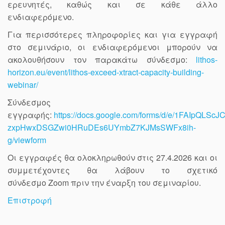
ερευνητές, καθώς και σε κάθε άλλο
ενδιαφερόμενο.
Για περισσότερες πληροφορίες και για εγγραφή
στο σεμινάριο, οι ενδιαφερόμενοι μπορούν να
ακολουθήσουν τον παρακάτω σύνδεσμο:
lithos-
horizon.eu/event/lithos-exceed-xtract-capacity-building-
webinar/
Σύνδεσμος
εγγραφής:
https://docs.google.com/forms/d/e/1FAIpQLScJC
zxpHwxDSGZwi0HRuDEs6UYmbZ7KJMsSWFx8ih-
g/viewform
Οι εγγραφές θα ολοκληρωθούν στις 27.4.2026 και οι
συμμετέχοντες θα λάβουν το σχετικό
σύνδεσμο Zoom πριν την έναρξη του σεμιναρίου.
Επιστροφή