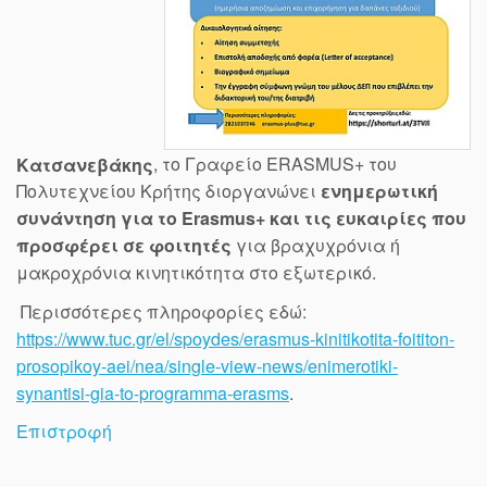
Κατσανεβάκης
, το Γραφείο ERASMUS+ του
Πολυτεχνείου Κρήτης διοργανώνει
ενημερωτική
συνάντηση για το Erasmus+ και τις ευκαιρίες που
προσφέρει σε φοιτητές
για βραχυχρόνια ή
μακροχρόνια κινητικότητα στο εξωτερικό.
Περισσότερες πληροφορίες εδώ:
https://www.tuc.gr/el/spoydes/erasmus-kinitikotita-foititon-
prosopikoy-aei/nea/single-view-news/enimerotiki-
synantisi-gia-to-programma-erasms
.
Επιστροφή