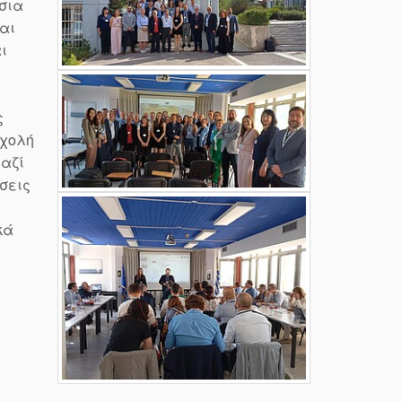
ήσια
αι
ι
ς
Σχολή
μαζί
σεις
κά