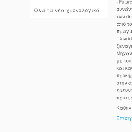
- Futu
συνάντ
Όλα τα νέα χρονολογικά
των συ
από το
πραγμα
Γλωσσι
ξεναγή
Μηχανι
με του
και κα
προκηρ
στην α
ερευνη
προτερ
Καθηγ
Επιστ