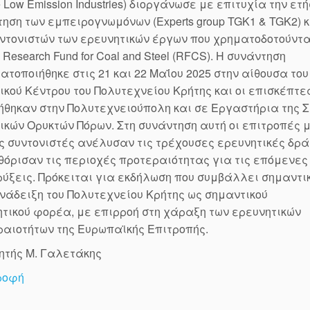
re Low Emission Industries) διοργάνωσε με επιτυχία την ετ
ηση των εμπειρογνωμόνων (Experts group TGK1 & TGK2) κ
ντονιστών των ερευνητικών έργων που χρηματοδοτούντα
 Research Fund for Coal and Steel (RFCS). Η συνάντηση
τοποιήθηκε στις 21 και 22 Μαΐου 2025 στην αίθουσα του
κού Κέντρου του Πολυτεχνείου Κρήτης και οι επισκέπτε
θηκαν στην Πολυτεχνειούπολη και σε Εργαστήρια της 
κών Ορυκτών Πόρων. Στη συνάντηση αυτή οι επιτροπές 
ς συντονιστές ανέλυσαν τις τρέχουσες ερευνητικές δρά
θόρισαν τις περιοχές προτεραιότητας για τις επόμενες
ύξεις. Πρόκειται για εκδήλωση που συμβάλλει σημαντι
νάδειξη του Πολυτεχνείου Κρήτης ως σημαντικού
τικού φορέα, με επιρροή στη χάραξη των ερευνητικών
αιοτήτων της Ευρωπαϊκής Επιτροπής.
ητής Μ. Γαλετάκης
ροφή