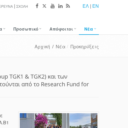
ΕΛ
|
EN
ΈΡΕΥΝΑ
ΣΧΟΛΉ
α
Προσωπικό
Απόφοιτοι
Νέα
Αρχική
/
Νέα
Προκηρύξεις
oup TGK1 & TGK2) και των
ούνται από το Research Fund for
σε
A.B1