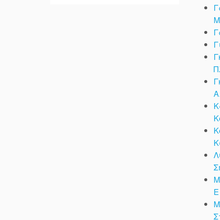
Γ
Μ
Γ
Γ
Γ
Π
Γ
Α
Κ
Κ
Κ
Κ
Λ
Σ
Μ
Ε
Μ
Σ