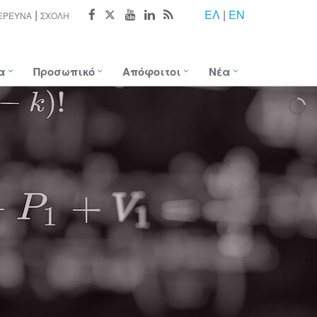
ΕΛ
|
EN
ΈΡΕΥΝΑ
ΣΧΟΛΉ
α
Προσωπικό
Απόφοιτοι
Νέα