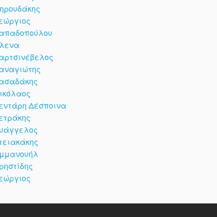
ηρουδάκης
εώργιος
απαδοπούλου
λενα
αρτσινέβελος
αναγιώτης
ασαδάκης
ικόλαος
εντάρη Δέσποινα
ετράκης
υάγγελος
τειακάκης
μμανουήλ
ρηστίδης
εώργιος