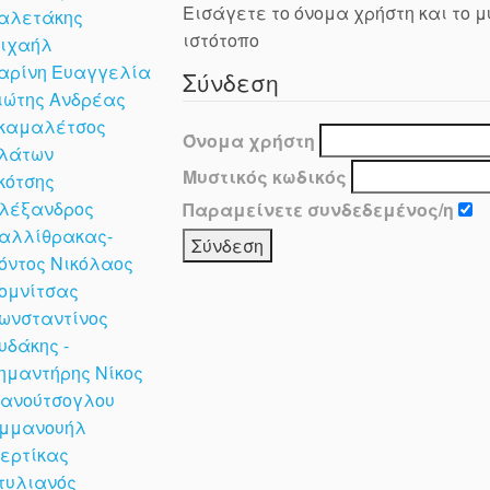
Εισάγετε το όνομα χρήστη και το μ
αλετάκης
ιστότοπο
ιχαήλ
αρίνη Ευαγγελία
Σύνδεση
ιώτης Ανδρέας
καμαλέτσος
Όνομα χρήστη
λάτων
Μυστικός κωδικός
κότσης
λέξανδρος
Παραμείνετε συνδεδεμένος/η
αλλίθρακας-
όντος Νικόλαος
ομνίτσας
ωνσταντίνος
υδάκης -
ημαντήρης Νίκος
ανούτσογλου
μμανουήλ
ερτίκας
τυλιανός