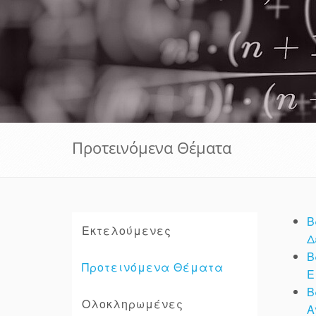
Προτεινόμενα Θέματα
Β
Εκτελούμενες
Δ
Β
Προτεινόμενα Θέματα
Ε
Β
Ολοκληρωμένες
Α