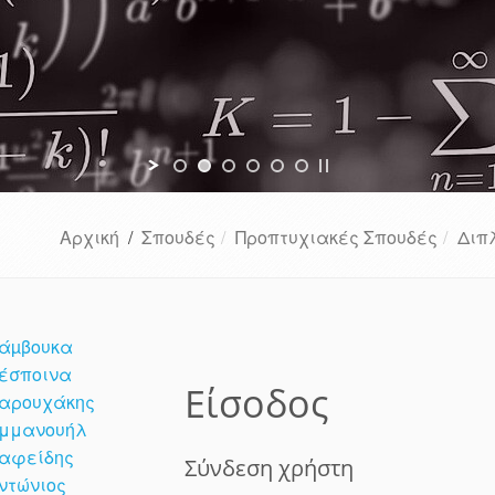
Αρχική
/
Σπουδές
Προπτυχιακές Σπουδές
Διπ
άµβουκα
έσποινα
Είσοδος
αρουχάκης
μμανουήλ
αφείδης
Σύνδεση χρήστη
ντώνιος